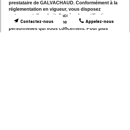
prestataire de GALVACHAUD. Conformément à la
réglementation en vigueur, vous disposez
notamment d'un droit d'accès, de rectification,
Contactez-nous
Appelez-nous
d'opposition et d'effacement sur les données
personnelles qui vous concernent. Pour plus
d’informations, cliquez
ici
.
*
Champs obligatoires